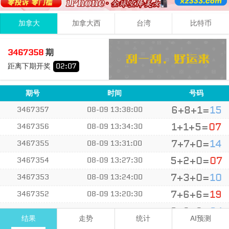
加拿大
加拿大西
台湾
比特币
2
9
5
16
3467358
期
+
+
=
距离下期开奖
02
:
07
大
双
期号
时间
号码
6+8+1=
15
3467357
08-09 13:38:00
1+1+5=
07
3467356
08-09 13:34:30
7+7+0=
14
3467355
08-09 13:31:00
5+2+0=
07
3467354
08-09 13:27:30
7+3+0=
10
3467353
08-09 13:24:00
7+6+6=
19
3467352
08-09 13:20:30
0+2+2=
04
3467351
08-09 13:17:00
结果
走势
统计
AI预测
5+8+8=
21
3467350
08-09 13:13:30